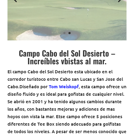
Campo Cabo del Sol Desierto –
Increíbles vbistas al mar.
El campo Cabo del Sol Desierto esta ubicado en el
corredor turístoco entre Cabo san Lucas y San Jose del
Cabo.Diseñado por
Tom Weiskopf
, esta campo ofrece un
diseño fluido y es ideal para gofistas de cualquier nivel.
Se abrió en 2001 y ha tenido algunos cambios durante
los años, con bastantes mejoras y adiciones de mas
hoyos con vista la mar. Etse campo ofrece 5 posiciones
diferentes de Tee Box siendo adecuado para golfistas
de todos los niveles. A pesar de ser menos conocido que
el campo asociado
Cabo del Sol Oceano
, el Campo
Desierto ofrece una ronda espectacular todo el año. El
campo Desierto con arroyos entre cañones, green
ondulantes, bunkers dramáticos y cambios de elevación