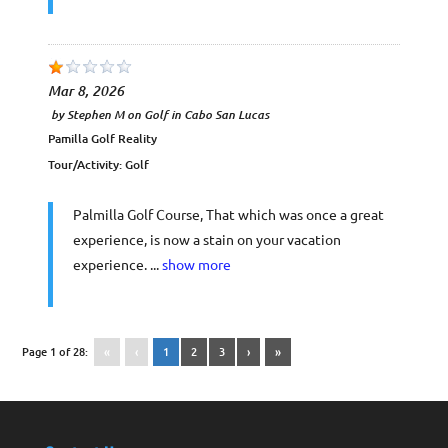
by
Stephen M
on
Golf in Cabo San Lucas
Pamilla Golf Reality
Tour/Activity:
Golf
Palmilla Golf Course, That which was once a great
experience, is now a stain on your vacation
experience. ...
show more
Page 1 of 28:
«
‹
1
2
3
›
»
Contact Us
US Phone +1 619 356-1240
Mx Phone +52 624 159-6291
E-Mail Info@CaboDiscountTours.com