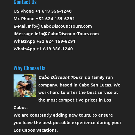
iMessage Info@CaboDiscountTours.com
WhatsApp +52 624 159-6291
WhatsApp +1 619 356-1240
Why Choose Us
Cabo Discount Tours
is a family run
company, based in Cabo San Lucas. We
work hard to offer the best service at
the most competitive prices in Los
Cabos.
We are constantly adding new tours, to ensure
you have the best possible experience during your
Los Cabos Vacations.
We enjoy trying out all the activities in Los Cabos,
to ensure we only offer the best available.
If you don't find what you're looking for, please
ask
.