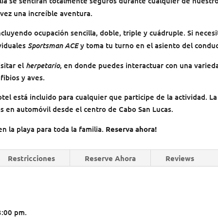
ilia se sentirán totalmente seguros durante cualquier de nuestr
 vez una increíble aventura.
cluyendo ocupación sencilla, doble, triple y cuádruple. Si necesi
Sportsman ACE
viduales
y toma tu turno en el asiento del conduc
herpetario
isitar el
, en donde puedes interactuar con una varied
fibios y aves.
el está incluido para cualquier que participe de la actividad. La
s en automóvil desde el centro de Cabo San Lucas.
n la playa para toda la familia.
Reserva ahora!
Restricciones
Reserve Ahora
Reviews
3:00 pm.