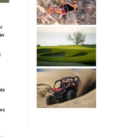
ar
nas
l
nde
nes