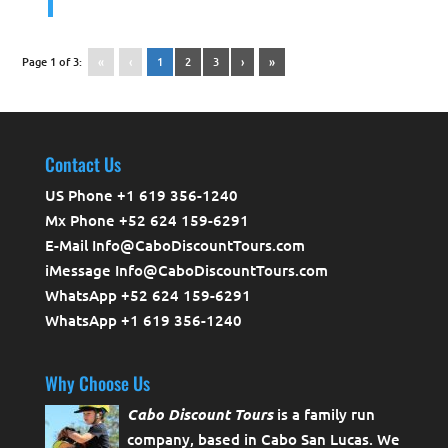
Page 1 of 3:
«
‹
1
2
3
›
»
Contact Us
US Phone +1 619 356-1240
Mx Phone +52 624 159-6291
E-Mail Info@CaboDiscountTours.com
iMessage Info@CaboDiscountTours.com
WhatsApp +52 624 159-6291
WhatsApp +1 619 356-1240
Why Choose Us
Cabo Discount Tours
is a family run
company, based in Cabo San Lucas. We